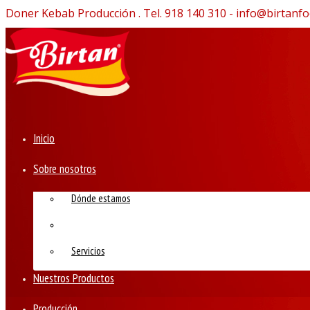
Doner Kebab Producción . Tel. 918 140 310 - info@birtanf
Inicio
Sobre nosotros
Dónde estamos
Empresa
Servicios
Nuestros Productos
Producción